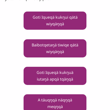
Goti Iqueqä kukŋui qätä
wiyqäŋqä
Baibotqetaŋä tiwiqe qätä
wiyqäŋqä
Goti Iqueqä kukŋuä
iutaŋä apqä tqäŋqä
A täuqŋqä näqŋqä
meqŋqä