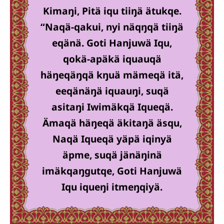
Kimaŋi, Pitä iqu tiiŋä ätukqe.
“Naqä-qakui, nyi näqŋqä tiiŋä
eqänä. Goti Hanjuwä Iqu,
qokä-apäkä iquauqä
häŋeqäŋqä kŋuä mämeqä itä,
eeqänäŋä iquauŋi, suqä
asitaŋi Iwimäkqä Iqueqä.
Ämaqä häŋeqä äkitaŋä äsqu,
Naqä Iqueqä yäpä iqinyä
äpme, suqä jänäŋinä
imäkqaŋgutqe, Goti Hanjuwä
Iqu iqueŋi itmeŋqiyä.
Wäuŋuiŋqä 10:34