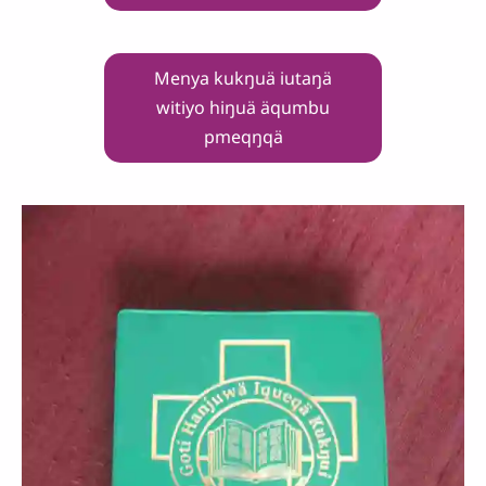
Menya kukŋuä iutaŋä
witiyo hiŋuä äqumbu
pmeqŋqä