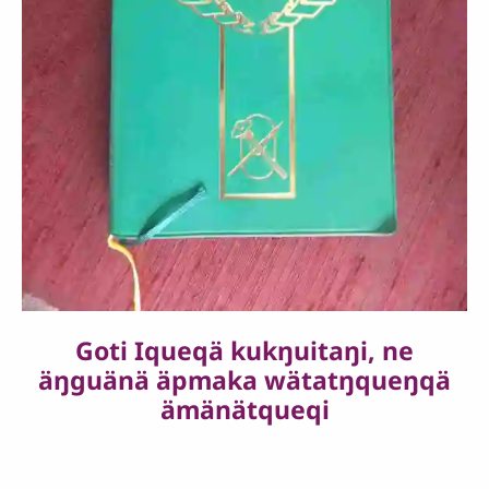
Goti Iqueqä kukŋuitaŋi, ne
äŋguänä äpmaka wätatŋqueŋqä
ämänätqueqi