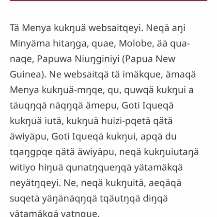
Tä Menya kukŋuä websaitqeyi. Neqä aŋi
Minyäma hitaŋga, quae, Molobe, ää qua-
naqe, Papuwa Niuŋginiyi (Papua New
Guinea). Ne websaitqä tä imäkque, ämaqä
Menya kukŋuä-mŋqe, qu, quwqä kukŋui a
täuqŋqä näqŋqä ämepu, Goti Iqueqä
kukŋuä iutä, kukŋuä huizi-pqetä qätä
äwiyäpu, Goti Iqueqä kukŋui, apqä du
tqaŋgpqe qätä äwiyäpu, neqä kukŋuiutaŋä
witiyo hiŋuä qunatŋqueŋqä yätamäkqä
neyätŋqeyi. Ne, neqä kukŋuitä, aeqäqä
suqetä yäŋänäqŋqä tqäutŋqä diŋqä
yätamäkqä vatŋque.