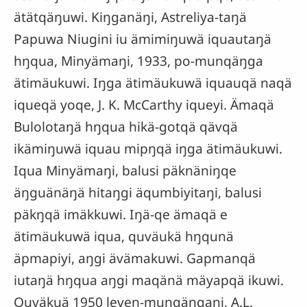
ätätqäŋuwi. Kiŋganäŋi, Astreliya-taŋä
Papuwa Niugini iu ämimiŋuwä iquautaŋä
hŋqua, Minyämaŋi, 1933, po-munqäŋga
ätimäukuwi. Iŋga ätimäukuwä iquauqä naqä
iqueqä yoqe, J. K. McCarthy iqueyi. Ämaqä
Bulolotaŋä hŋqua hikä-gotqä qävqä
ikämiŋuwä iquau mipŋqä iŋga ätimäukuwi.
Iqua Minyämaŋi, balusi päknäniŋqe
äŋguänäŋä hitaŋgi äqumbiyitaŋi, balusi
päkŋqä imäkkuwi. Iŋä-qe ämaqä e
ätimäukuwä iqua, quväukä hŋqunä
äpmapiyi, aŋgi ävämakuwi. Gapmanqä
iutaŋä hŋqua aŋgi maqänä mäyapqä ikuwi.
Quväkuä 1950 leven-munqäŋgaŋi, A.L.