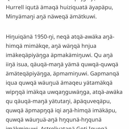
Hurrell iqutä ämaqä huiziquatä äyapäpu,
Minyämaŋi aŋä näweqä ämätkuwi.
Hiŋuiqänä 1950-ŋi, neqä atqä-awäka aŋä-
himqä mimäkqe, aŋä wäŋqä hnjua
imäkeqäpiyäŋga äpmakämiŋuwi. Qu aŋä
iiŋä isua, qäuqä-maŋä yämä quwqä-quwqä
ämäteqäpiyäŋga, äpmamiŋuwi. Gapmanqä
iqua quwqä wäuŋuä ämaqeu yätamäkqä
wipŋqä imäkqa uwqaŋguwäŋga, atqä-awäka
qu qäuqä-maŋä yätutaŋi, äpäquveqäpu,
quwqä äpmapŋqä iqi aŋä-himqä imäkäpu,
quwqä wäuŋuä-aŋä hŋqunä-hŋqunä
imäkmiŋuwi. Astreliyataŋä Goti Iqueqä