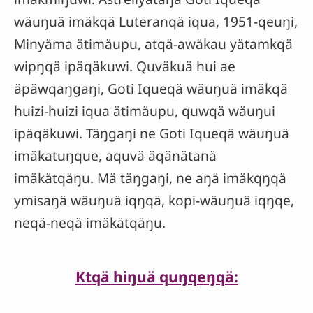
wäuŋuä imäkqä Luteranqä iqua, 1951-qeuŋi,
Minyäma ätimäupu, atqä-awäkau yätamkqä
wipŋqä ipäqäkuwi. Quväkuä hui ae
äpäwqaŋgaŋi, Goti Iqueqä wäuŋuä imäkqä
huizi-huizi iqua ätimäupu, quwqä wäuŋui
ipäqäkuwi. Täŋgaŋi ne Goti Iqueqä wäuŋuä
imäkatuŋque, aquvä äqänätanä
imäkätqäŋu. Mä täŋgaŋi, ne aŋä imäkqŋqä
ymisaŋä wäuŋuä iqŋqä, kopi-wäuŋuä iqŋqe,
neqä-neqä imäkätqäŋu.
Ktqä hiŋuä quŋqeŋqä: